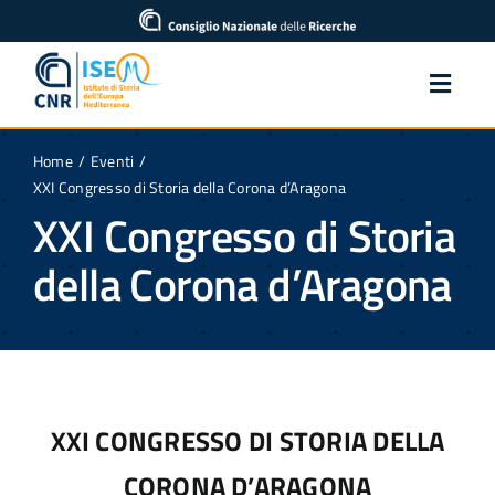
Salta
contenuto
al
contenuto
Toggl
Navig
Home
Eventi
Home
XXI Congresso di Storia della Corona d’Aragona
XXI Congresso di Storia
Istituto
della Corona d’Aragona
Ricerca
Pubblicazioni
XXI CONGRESSO DI STORIA DELLA
Notizie
CORONA D’ARAGONA