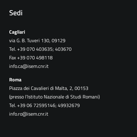
Sedi
Cagliari
via G. B. Tuveri 130, 09129
Tel. +39 070 403635; 403670
Fax +39 070 498118
info.ca@isem.cnr.it
Roma
Piazza dei Cavalieri di Malta, 2, 00153
(presso l’Istituto Nazionale di Studi Romani)
Tel. +39 06 72595146; 49932679
info.ro@isem.cnr.it