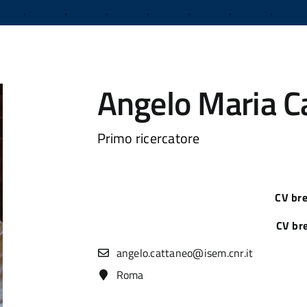
Angelo Maria C
Primo ricercatore
CV bre
CV bre
angelo.cattaneo@isem.cnr.it
Roma