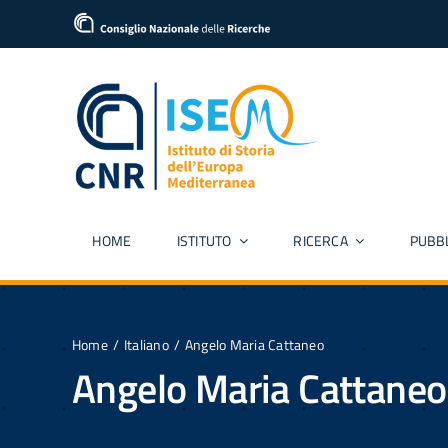
Salta
al
contenuto
HOME
ISTITUTO
RICERCA
PUBBL
Home
Italiano
Angelo Maria Cattaneo
Angelo Maria Cattaneo