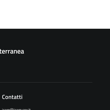
iterranea
Contatti
isem@isem.cnr.it