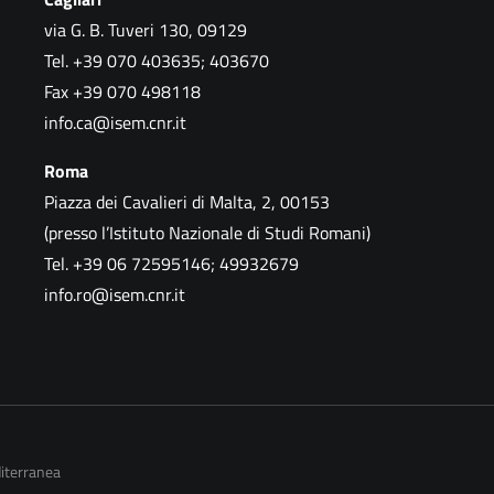
via G. B. Tuveri 130, 09129
Tel. +39 070 403635; 403670
Fax +39 070 498118
info.ca@isem.cnr.it
Roma
Piazza dei Cavalieri di Malta, 2, 00153
(presso l’Istituto Nazionale di Studi Romani)
Tel. +39 06 72595146; 49932679
info.ro@isem.cnr.it
diterranea