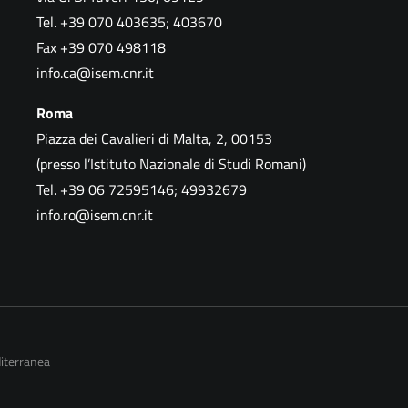
Tel. +39 070 403635; 403670
Fax +39 070 498118
info.ca@isem.cnr.it
Roma
Piazza dei Cavalieri di Malta, 2, 00153
(presso l’Istituto Nazionale di Studi Romani)
Tel. +39 06 72595146; 49932679
info.ro@isem.cnr.it
diterranea