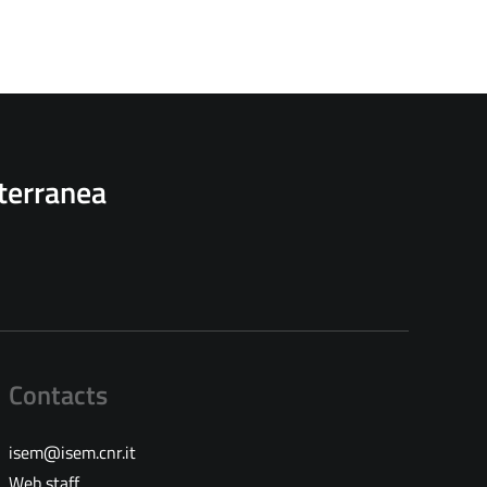
iterranea
Contacts
isem@isem.cnr.it
Web staff