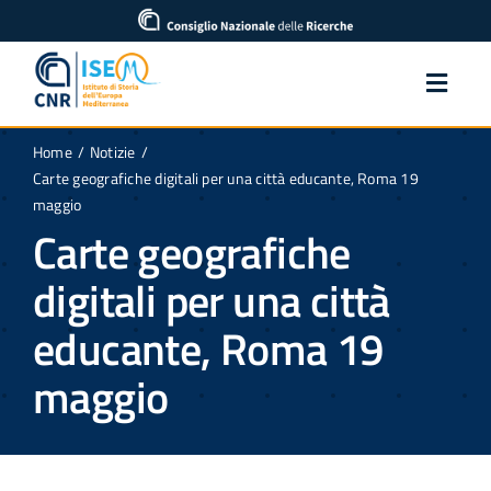
Salta
contenuto
al
contenuto
Toggl
Navig
Home
Notizie
Home
Carte geografiche digitali per una città educante, Roma 19
maggio
Carte geografiche
Istituto
digitali per una città
Ricerca
educante, Roma 19
maggio
Pubblicazioni
Notizie