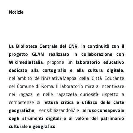
Seminari ed eventi
Notizie
Biblioteca
La Biblioteca Centrale del CNR, in continuità con il
Bandi e opportunità
progetto GLAM realizzato in collaborazione con
Wikimedia Italia
, propone un
laboratorio educativo
dedicato alla cartografia e alla cultura digitale
,
nell’ambito dell’iniziativa Mappa della Città Educante
del Comune di Roma. Il laboratorio mira a incentivare
nei ragazzi e nelle ragazze la curiosità rispetto a
competenze di
lettura critica e utilizzo delle carte
geografiche
, sensibilizzandoli/le
all’uso consapevole
degli strumenti digitali e al valore del patrimonio
culturale e geografico
.