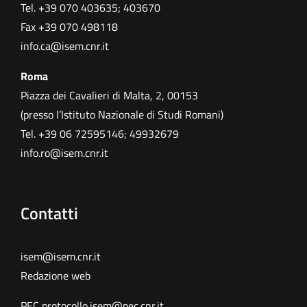
Tel. +39 070 403635; 403670
Fax +39 070 498118
info.ca@isem.cnr.it
Roma
Piazza dei Cavalieri di Malta, 2, 00153
(presso l’Istituto Nazionale di Studi Romani)
Tel. +39 06 72595146; 49932679
info.ro@isem.cnr.it
Contatti
isem@isem.cnr.it
Redazione web
PEC
protocollo.isem@pec.cnr.it